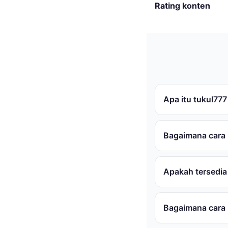
Rating konten
Apa itu tukul777
Bagaimana cara 
Apakah tersedia 
Bagaimana cara 