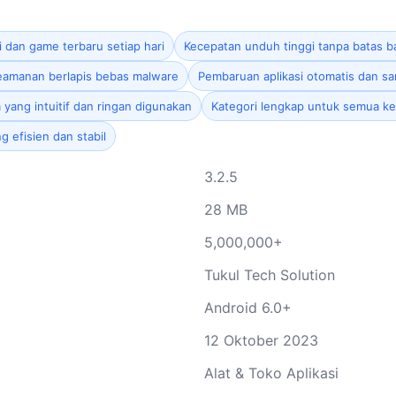
si dan game terbaru setiap hari
Kecepatan unduh tinggi tanpa batas 
eamanan berlapis bebas malware
Pembaruan aplikasi otomatis dan sa
ang intuitif dan ringan digunakan
Kategori lengkap untuk semua ke
 efisien dan stabil
3.2.5
28 MB
5,000,000+
Tukul Tech Solution
Android 6.0+
12 Oktober 2023
Alat & Toko Aplikasi