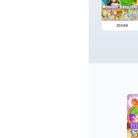
IDX66