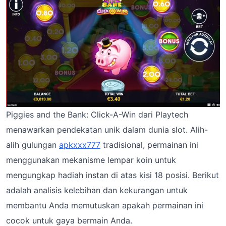
Piggies and the Bank: Click-A-Win dari Playtech
menawarkan pendekatan unik dalam dunia slot. Alih-
alih gulungan
apkxxx777
tradisional, permainan ini
menggunakan mekanisme lempar koin untuk
mengungkap hadiah instan di atas kisi 18 posisi. Berikut
adalah analisis kelebihan dan kekurangan untuk
membantu Anda memutuskan apakah permainan ini
cocok untuk gaya bermain Anda.